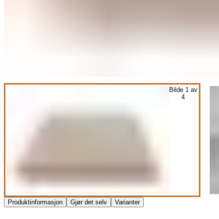
Bilde
1
av
4
Produktinformasjon
Gjør det selv
Varianter