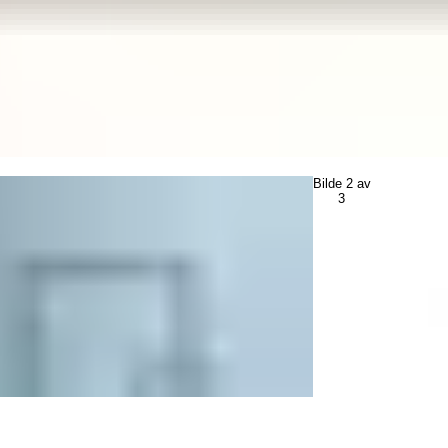
Bilde
2
av
3