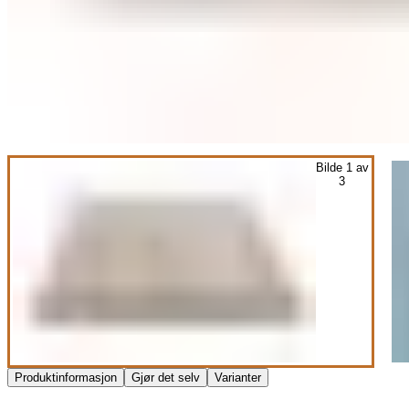
Bilde
1
av
3
Produktinformasjon
Gjør det selv
Varianter