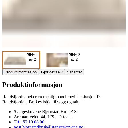
Bilde
1
Bilde
2
av
2
av
2
Produktinformasjon
Gjør det selv
Varianter
Produktinformasjon
Randsfjordpanel er en mektig panel med inspirasjon fra
Randsfjorden. Brukes både til vegg og tak.
Stangeskovene Bjørnstad Bruk AS
Aremarkveien 44
,
1792
Tistedal
Tlf.:
69 19 08 00
post.bjornstadbruk@stangeskovene.no