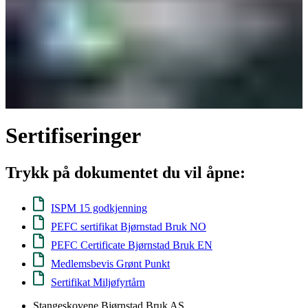
Sertifiseringer
Trykk på dokumentet du vil åpne:
ISPM 15 godkjenning
PEFC sertifikat Bjørnstad Bruk NO
PEFC Certificate Bjørnstad Bruk EN
Medlemsbevis Grønt Punkt
Sertifikat Miljøfyrtårn
Stangeskovene Bjørnstad Bruk AS